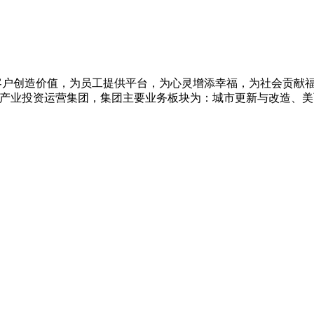
"为客户创造价值，为员工提供平台，为心灵增添幸福，为社会贡献
化产业投资运营集团，集团主要业务板块为：城市更新与改造、