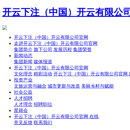
开云下注（中国）开云有限公
开云下注（中国）开云有限公司官网
走进开云下注（中国）开云有限公司官网
集团简介
旗下公司
发展历程
集团荣誉
新闻动态
集团新闻
媒体报道
开云下注（中国）开云有限公司官网
文化理念
精彩活动
开云下注（中国）开云有限公司官网 
投资产业
文旅运营与融合
城市更新与改造
美丽乡村与赋能
社会公益
人才招聘
人才理念
招聘职位
星籍会
开云下注（中国）开云有限公司官网 在线
意见反馈
联系我们