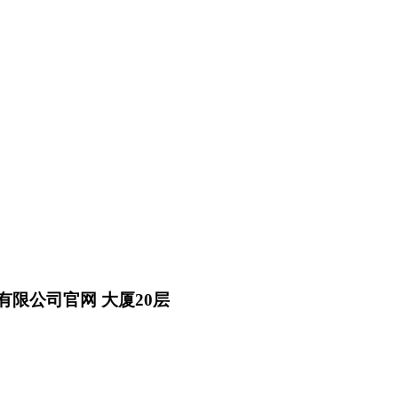
有限公司官网 大厦20层