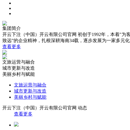
集团简介
开云下注（中国）开云有限公司官网 初创于1992年，本着
致远”的企业精神，扎根深耕海南34载，逐步发展为一家多元
查看更多
文旅运营与融合
城市更新与改造
美丽乡村与赋能
文旅运营与融合
城市更新与改造
美丽乡村与赋能
开云下注（中国）开云有限公司官网 动态
查看更多