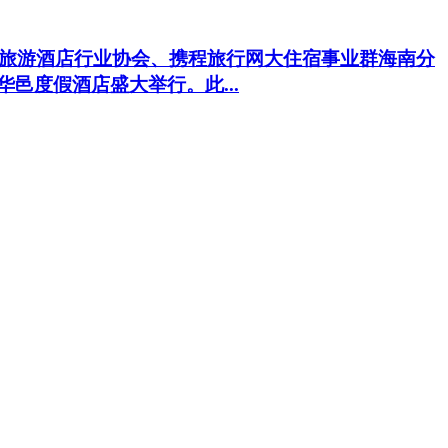
三亚旅游酒店行业协会、携程旅行网大住宿事业群海南分
邑度假酒店盛大举行。此...